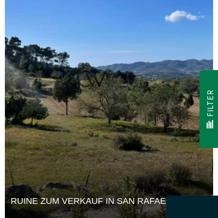
FILTER
RUINE ZUM VERKAUF IN SAN RAFAEL, IBIZA – BAUEN SIE AN DIESEM FANTASTISCHEN ORT EIN RUSTIKALES JUWEL WIEDER AUF