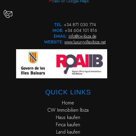
📍
View on Google Maps
TEL.
+34 871 030 774
MOB.
+34 604 101 816
EMAIL:
info@cw-ibiza.de
WEBSITE:
www.luxuryvillasibiza.net
QUICK LINKS
Home
CW Immobilien Ibiza
Haus kaufen
Finca kaufen
Land kaufen