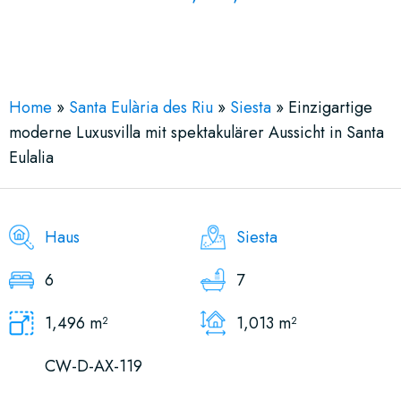
See More 27 Views
Home
»
Santa Eulària des Riu
»
Siesta
»
Einzigartige
moderne Luxusvilla mit spektakulärer Aussicht in Santa
Eulalia
Haus
Siesta
6
7
1,496 m²
1,013 m²
CW-D-AX-119