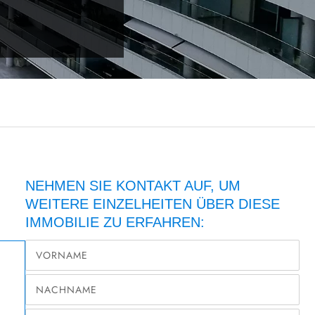
NEHMEN SIE KONTAKT AUF, UM
WEITERE EINZELHEITEN ÜBER DIESE
IMMOBILIE ZU ERFAHREN: