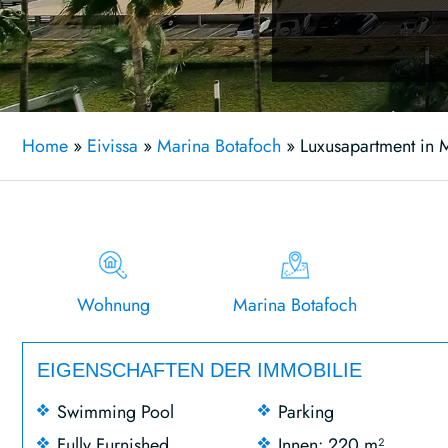
Home
»
Eivissa
»
Marina Botafoch
»
Luxusapartment in M
Wohnung
Marina Botafoch
EIGENSCHAFTEN DER IMMOBILIE
Swimming Pool
Parking
Fully Furnished
Innen: 220 m²