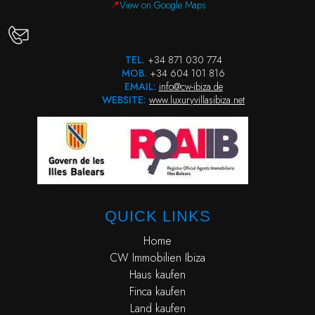
📍
View on Google Maps
TEL.
+34 871 030 774
MOB.
+34 604 101 816
EMAIL:
info@cw-ibiza.de
WEBSITE:
www.luxuryvillasibiza.net
QUICK LINKS
Home
CW Immobilien Ibiza
Haus kaufen
Finca kaufen
Land kaufen