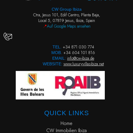
CW Group Ibiza
Ctra, Jesus 101, Edif Centro, Planta Baja,
Local 5, 07819 Jesus, Ibiza, Spain
📍
Auf Google Maps ansehen
+34 871 030 774
TEL.
+34 604 101 816
MOB.
info@cw-ibiza.de
EMAIL:
www.luxuryvillasibiza.net
WEBSITE:
QUICK LINKS
Home
CW Immobilien Ibiza