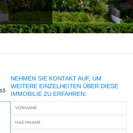
NEHMEN SIE KONTAKT AUF, UM
WEITERE EINZELHEITEN ÜBER DIESE
65
IMMOBILIE ZU ERFAHREN: