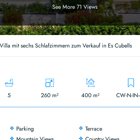
See More 71 Views
illa mit sechs Schlafzimmern zum Verkauf in Es Cubells
5
260 m²
400 m²
CW-N-IN-
Parking
Terrace
Mountain Views
Country Views