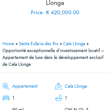
Llonga
Price: € 420,000.00
See More 12 Views
Home
»
Santa Eulària des Riu
»
Cala Llonga
»
Opportunité exceptionnelle d’investissement locatif –
Appartement de luxe dans le développement exclusif
de Cala Llonga
Appartement
Cala Llonga
1
1
90 m²
CW-N-OL-5