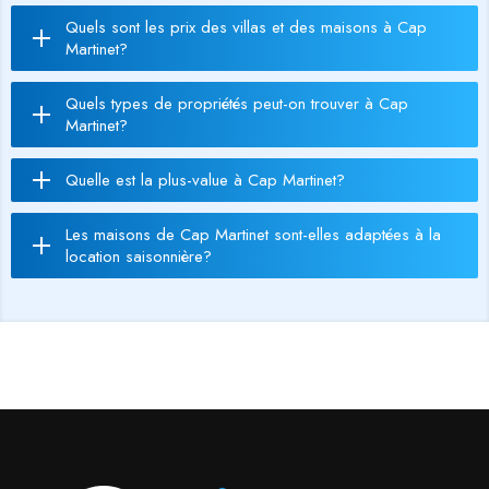
Quels sont les prix des villas et des maisons à Cap
Martinet?
Quels types de propriétés peut-on trouver à Cap
Martinet?
Quelle est la plus-value à Cap Martinet?
Les maisons de Cap Martinet sont-elles adaptées à la
location saisonnière?