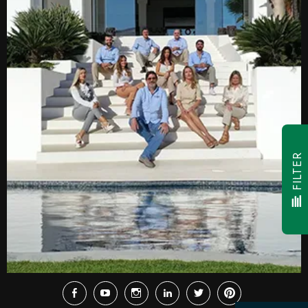
FILTER
Facebook
Youtube
Instagram
LinkedIn
Twitter
Pinterest