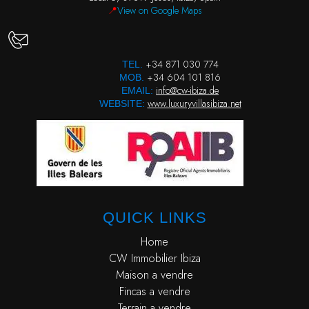
📍
View on Google Maps
+34 871 030 774
TEL.
+34 604 101 816
MOB.
info@cw-ibiza.de
EMAIL:
www.luxuryvillasibiza.net
WEBSITE:
QUICK LINKS
Home
CW Immobilier Ibiza
Maison a vendre
Fincas a vendre
Terrain a vendre