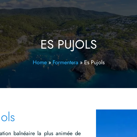
ES PUJOLS
Home
»
Formentera
»
Es Pujols
ols
tation balnéaire la plus animée de