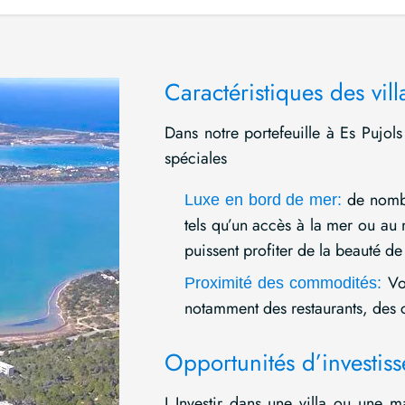
Caractéristiques des vill
Dans notre portefeuille à Es Pujol
spéciales
de nombr
Luxe en bord de mer:
tels qu’un accès à la mer ou au
puissent profiter de la beauté de
Vou
Proximité des commodités:
notamment des restaurants, des c
Opportunités d’investiss
I Investir dans une villa ou une 