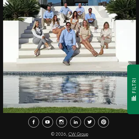
FILTRI
Facebook
Youtube
Instagram
LinkedIn
Twitter
Pinterest
© 2026,
CW Group