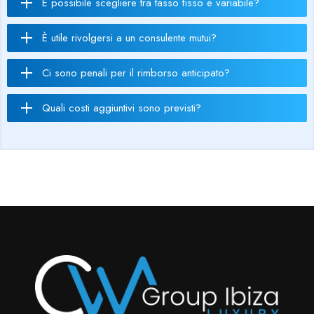
È possibile scegliere tra tasso fisso e variabile?
È utile rivolgersi a un consulente mutui?
Ci sono penali per il rimborso anticipato?
Quali costi aggiuntivi sono previsti?