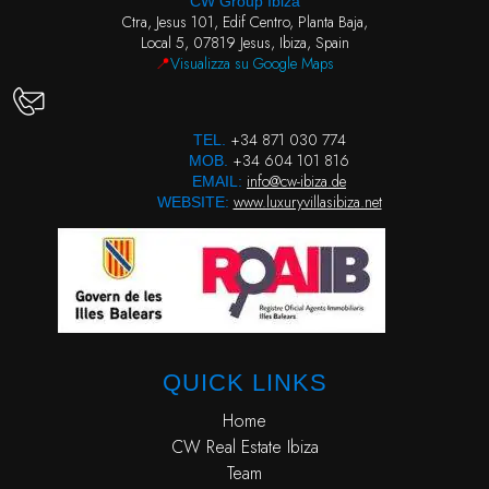
CW Group Ibiza
Ctra, Jesus 101, Edif Centro, Planta Baja,
Local 5, 07819 Jesus, Ibiza, Spain
📍
Visualizza su Google Maps
+34 871 030 774
TEL.
+34 604 101 816
MOB.
info@cw-ibiza.de
EMAIL:
www.luxuryvillasibiza.net
WEBSITE:
QUICK LINKS
Home
CW Real Estate Ibiza
Team