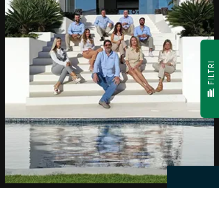
FILTRI
Facebook
Youtube
Instagram
LinkedIn
Twitter
Pinterest
© 2026,
CW Group