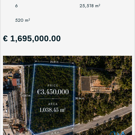
6
25,518 m²
520 m²
€ 1,695,000.00