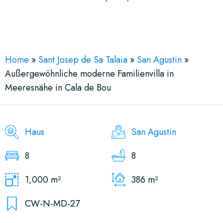
See More 28 Views
Home
»
Sant Josep de Sa Talaia
»
San Agustin
»
Außergewöhnliche moderne Familienvilla in
Meeresnähe in Cala de Bou
Haus
San Agustin
8
8
1,000 m²
386 m²
CW-N-MD-27