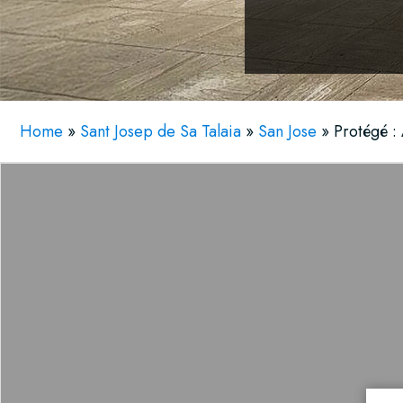
Home
»
Sant Josep de Sa Talaia
»
San Jose
»
Protégé :