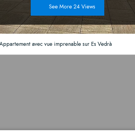
See More 24 Views
 Appartement avec vue imprenable sur Es Vedrà