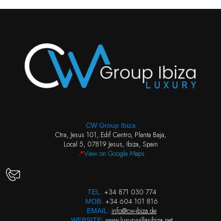
CW Group Ibiza
Ctra, Jesus 101, Edif Centro, Planta Baja,
Local 5, 07819 Jesus, Ibiza, Spain
📍
View on Google Maps
+34 871 030 774
TEL.
+34 604 101 816
MOB.
info@cw-ibiza.de
EMAIL:
www.luxuryvillasibiza.net
WEBSITE: