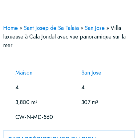
See More 30 Views
Home
»
Sant Josep de Sa Talaia
»
San Jose
»
Villa
luxueuse à Cala Jondal avec vue panoramique sur la
mer
Maison
San Jose
4
4
3,800 m²
307 m²
CW-N-MD-560