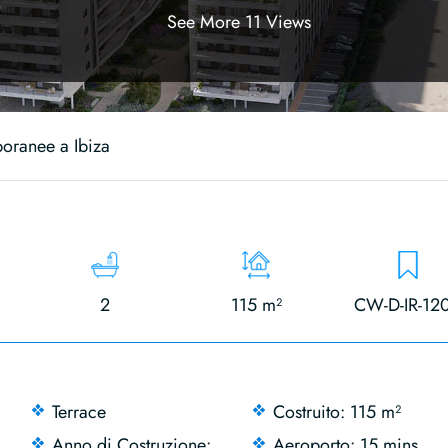
See More 11 Views
oranee a Ibiza
2
115 m²
CW-D-IR-12
Terrace
Costruito: 115 m²
Anno di Costruzione:
Aeroporto: 15 mins