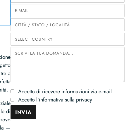
zione
getto
tre a
rfetta
ità.
Accetto di ricevere informazioni via e-mail
Accetto l'informativa sulla privacy
ziale
le di
trovo
ila —