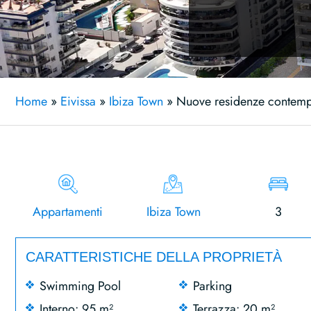
Home
»
Eivissa
»
Ibiza Town
»
Nuove residenze contemp
Appartamenti
Ibiza Town
3
CARATTERISTICHE DELLA PROPRIETÀ
Swimming Pool
Parking
Interno: 95 m²
Terrazza: 20 m²