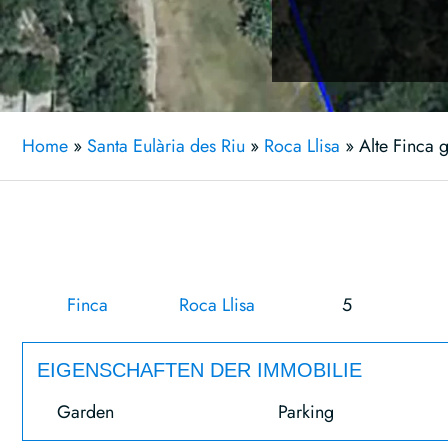
Home
»
Santa Eulària des Riu
»
Roca Llisa
»
Alte Finca 
Finca
Roca Llisa
5
EIGENSCHAFTEN DER IMMOBILIE
Garden
Parking