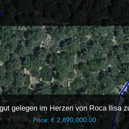
 gut gelegen im Herzen von Roca llisa 
Price: € 2,890,000.00