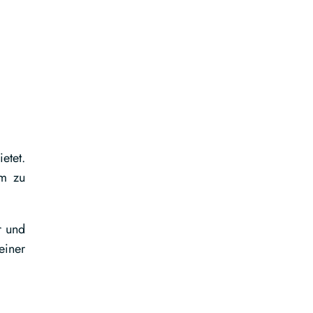
etet.
um zu
r und
einer