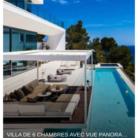
VILLA DE 6 CHAMBRES AVEC VUE PANORAMIQUE SUR LA MER À ROCA LLISA