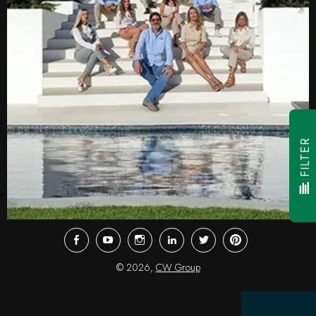
FILTER
Facebook
Youtube
Instagram
LinkedIn
Twitter
Pinterest
© 2026,
CW Group