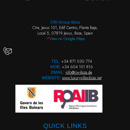
CW Group Ibiza
Ctra, Jesus 101, Edif Centro, Planta Baja,
Local 5, 07819 Jesus, Ibiza, Spain
📍
View on Google Maps
+34 871 030 774
TEL.
+34 604 101 816
MOB.
info@cw-ibiza.de
EMAIL:
www.luxuryvillasibiza.net
WEBSITE:
QUICK LINKS