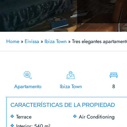
Home
»
Eivissa
»
Ibiza Town
»
Tres elegantes apartament
Apartamento
Ibiza Town
8
CARACTERÍSTICAS DE LA PROPIEDAD
Terrace
Air Conditioning
Interior: 540 m²