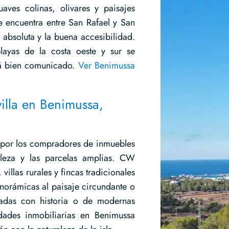
aves colinas, olivares y paisajes
se encuentra entre San Rafael y San
d absoluta y la buena accesibilidad.
ayas de la costa oeste y sur se
tá bien comunicado.
Ver Benimussa
illa en Benimussa,
 por los compradores de inmuebles
aleza y las parcelas amplias. CW
villas rurales y fincas tradicionales
anorámicas al paisaje circundante o
vadas con historia o de modernas
edades inmobiliarias en Benimussa