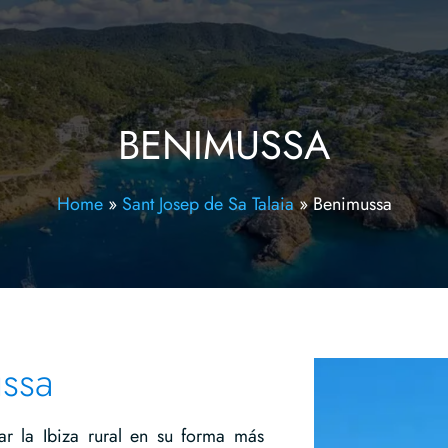
BENIMUSSA
Home
»
Sant Josep de Sa Talaia
»
Benimussa
ussa
r la Ibiza rural en su forma más