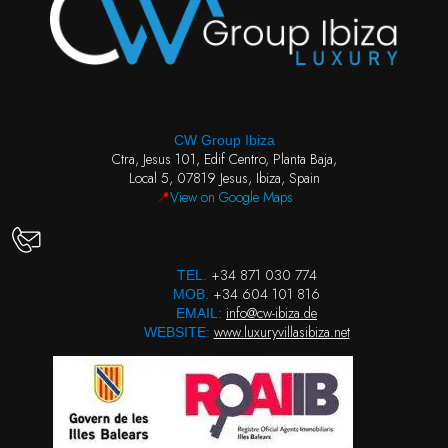
CW Group Ibiza
Ctra, Jesus 101, Edif Centro, Planta Baja,
Local 5, 07819 Jesus, Ibiza, Spain
📍
View on Google Maps
+34 871 030 774
TEL.
+34 604 101 816
MOB.
info@cw-ibiza.de
EMAIL:
www.luxuryvillasibiza.net
WEBSITE: