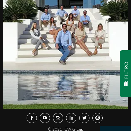
FILTRO
Facebook
Youtube
Instagram
LinkedIn
Twitter
Pinterest
© 2026,
CW Group