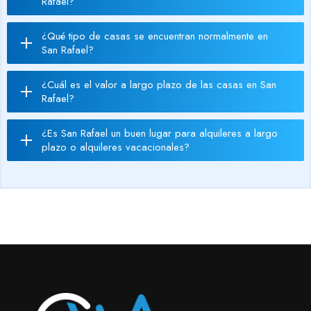
Rafael?
¿Qué tipo de casas se encuentran normalmente en
San Rafael?
¿Cuál es el valor a largo plazo de las casas en San
Rafael?
¿Es San Rafael un buen lugar para alquileres a largo
plazo o alquileres vacacionales?