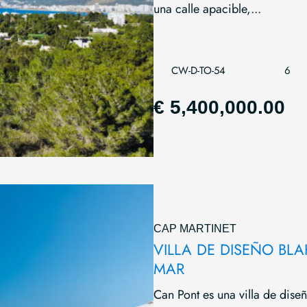
una calle apacible,...
CW-D-TO-54
6
€ 5,400,000.00
CAP MARTINET
VILLA DE DISEÑO BL
MAR
Can Pont es una villa de dise