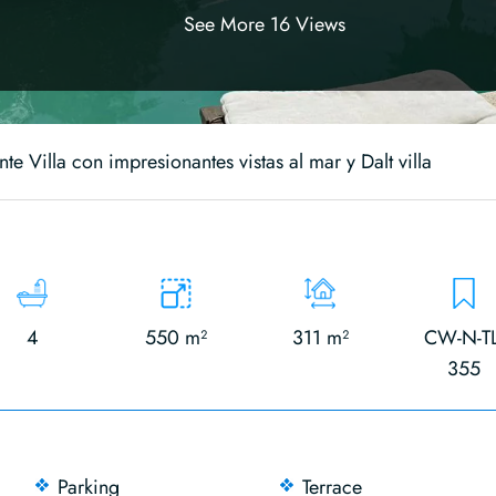
See More 16 Views
te Villa con impresionantes vistas al mar y Dalt villa
4
550 m²
311 m²
CW-N-TL
355
Parking
Terrace