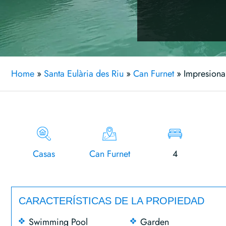
Home
»
Santa Eulària des Riu
»
Can Furnet
»
Impresionan
Casas
Can Furnet
4
CARACTERÍSTICAS DE LA PROPIEDAD
Swimming Pool
Garden