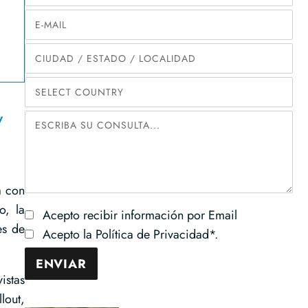
y
a con
o, la
Acepto recibir información por Email
es de
Acepto la Política de Privacidad*.
istas
lout,