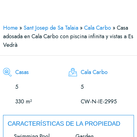
See More 34 Views
Home
»
Sant Josep de Sa Talaia
»
Cala Carbo
»
Casa
adosada en Cala Carbo con piscina infinita y vistas a Es
Vedrà
Casas
Cala Carbo
5
5
330 m²
CW-N-IE-2995
CARACTERÍSTICAS DE LA PROPIEDAD
Swimming Pool
Garden