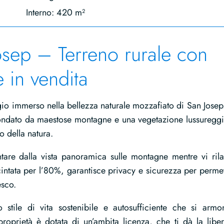
Interno: 420 m²
osep – Terreno rurale con
e in vendita
ugio immerso nella bellezza naturale mozzafiato di San Josep
rcondato da maestose montagne e una vegetazione lussureggi
o della natura.
ntare dalla vista panoramica sulle montagne mentre vi rila
ecintata per l’80%, garantisce privacy e sicurezza per permet
esco.
tile di vita sostenibile e autosufficiente che si armo
proprietà è dotata di un’ambita licenza, che ti dà la liber