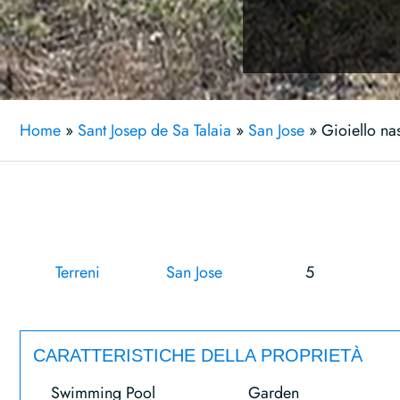
Home
»
Sant Josep de Sa Talaia
»
San Jose
»
Gioiello na
Terreni
San Jose
5
CARATTERISTICHE DELLA PROPRIETÀ
Swimming Pool
Garden