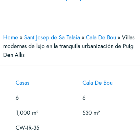
See More 12 Views
Home
»
Sant Josep de Sa Talaia
»
Cala De Bou
»
Villas
modernas de lujo en la tranquila urbanización de Puig
Den Allis
Casas
Cala De Bou
6
6
1,000 m²
530 m²
CW-IR-35