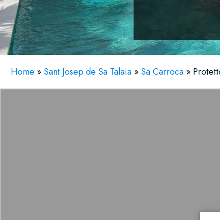
Home
»
Sant Josep de Sa Talaia
»
Sa Carroca
»
Protett