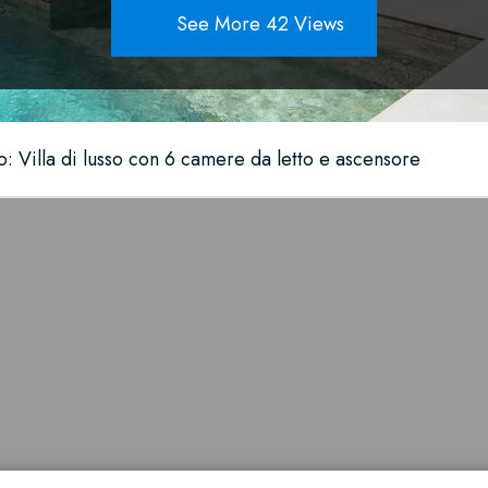
See More 42 Views
o: Villa di lusso con 6 camere da letto e ascensore