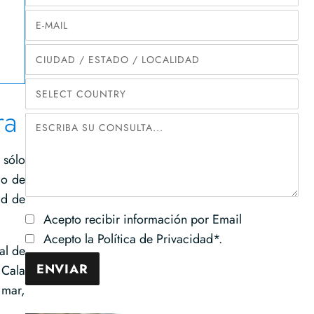
ra
 sólo
io de
ad de
Acepto recibir información por Email
Acepto la Política de Privacidad*.
al de
 Cala
 mar,