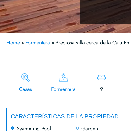
Home
»
Formentera
»
Preciosa villa cerca de la Cala E
Casas
Formentera
9
CARACTERÍSTICAS DE LA PROPIEDAD
Swimming Pool
Garden