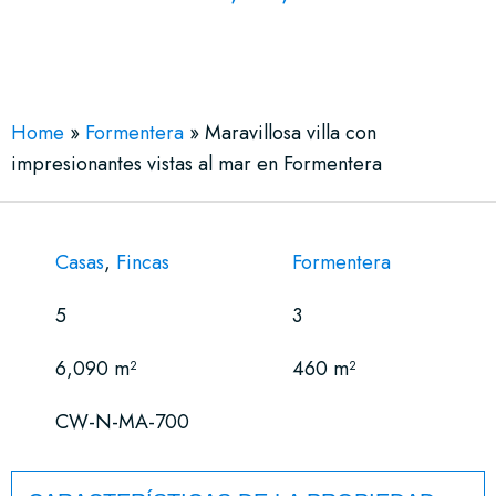
See More 53 Views
Home
»
Formentera
»
Maravillosa villa con
impresionantes vistas al mar en Formentera
Casas
,
Fincas
Formentera
5
3
6,090 m²
460 m²
CW-N-MA-700