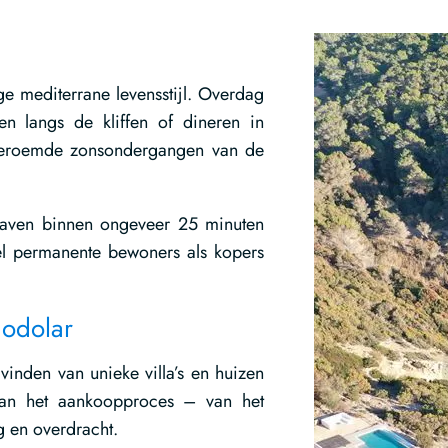
e mediterrane levensstijl. Overdag
n langs de kliffen of dineren in
e beroemde zonsondergangen van de
thaven binnen ongeveer 25 minuten
el permanente bewoners als kopers
Codolar
 vinden van unieke villa’s en huizen
van het aankoopproces – van het
g en overdracht.