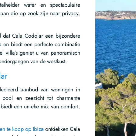
alhelder water en spectaculaire
aan die op zoek zijn naar privacy,
el dat Cala Codolar een bijzondere
da en biedt een perfecte combinatie
el villa’s geniet u van panoramisch
ondergangen van de westkust.
lar
electeerd aanbod van woningen in
y pool en zeezicht tot charmante
 biedt een unieke mix van comfort,
en te koop op Ibiza
ontdekken Cala