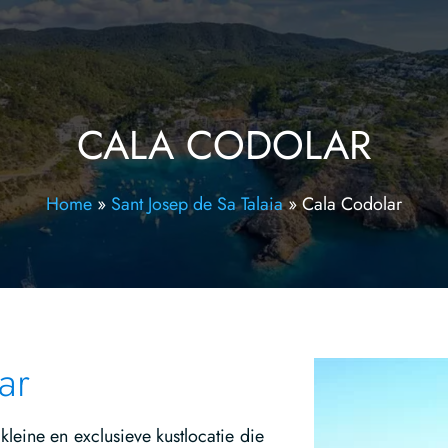
CALA CODOLAR
Home
»
Sant Josep de Sa Talaia
»
Cala Codolar
ar
kleine en exclusieve kustlocatie die