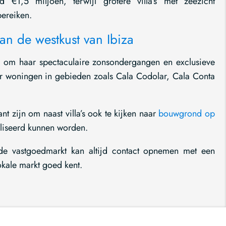
€1,5 miljoen, terwijl grotere villa’s met zeezicht
bereiken.
an de westkust van Ibiza
nd om haar spectaculaire zonsondergangen en exclusieve
naar woningen in gebieden zoals Cala Codolar, Cala Conta
nt zijn om naast villa’s ook te kijken naar
bouwgrond op
aliseerd kunnen worden.
 de vastgoedmarkt kan altijd contact opnemen met een
okale markt goed kent.