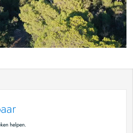
baar
eken helpen.