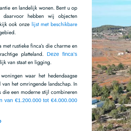
ntie en landelijk wonen. Bent u op
 daarvoor hebben wij objecten
kijk ook onze
lijst met beschikbare
 gebied.
 met rustieke finca’s die charme en
erachtige platteland.
Deze finca’s
lijk van staat en ligging.
woningen waar het hedendaagse
d van het omringende landschap. In
’s die een moderne stijl combineren
en van €1.200.000 tot €4.000.000
?