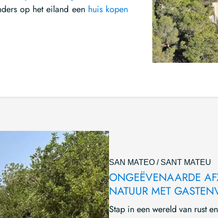
anders op het eiland een
huis kopen
SAN MATEO / SANT MATEU
ONGEËVENAARDE AFZ
NATUUR MET GASTENVE
Stap in een wereld van rust e