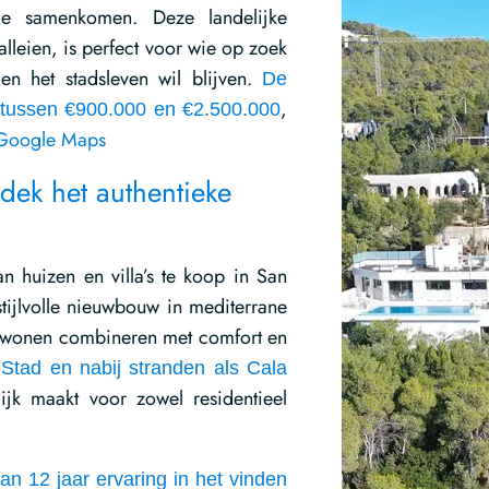
rme samenkomen. Deze landelijke
leien, is perfect voor wie op zoek
en het stadsleven wil blijven.
De
,
t tussen €900.000 en €2.500.000
 Google Maps
ek het authentieke
n huizen en villa’s te koop in San
 stijlvolle nieuwbouw in mediterrane
ek wonen combineren met comfort en
-Stad en nabij stranden als Cala
ijk maakt voor zowel residentieel
an 12 jaar ervaring in het vinden