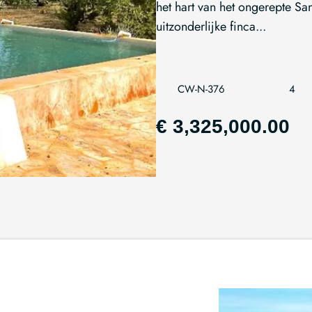
het hart van het ongerepte S
uitzonderlijke finca...
CW-N-376
4
€ 3,325,000.00