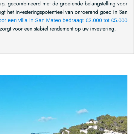
hap, gecombineerd met de groeiende belangstelling voor
gt het investeringspotentieel van onroerend goed in San
or een villa in San Mateo bedraagt €2.000 tot €5.000
 zorgt voor een stabiel rendement op uw investering.