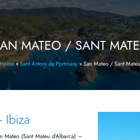
AN MATEO / SANT MAT
Home
»
Sant Antoni de Portmany
»
San Mateo / Sant Mate
 Ibiza
an Mateo (Sant Mateu d’Albarca) –