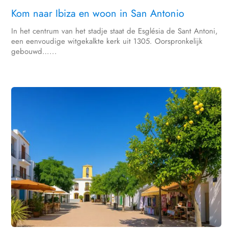
Kom naar Ibiza en woon in San Antonio
In het centrum van het stadje staat de Església de Sant Antoni,
een eenvoudige witgekalkte kerk uit 1305. Oorspronkelijk
gebouwd…...