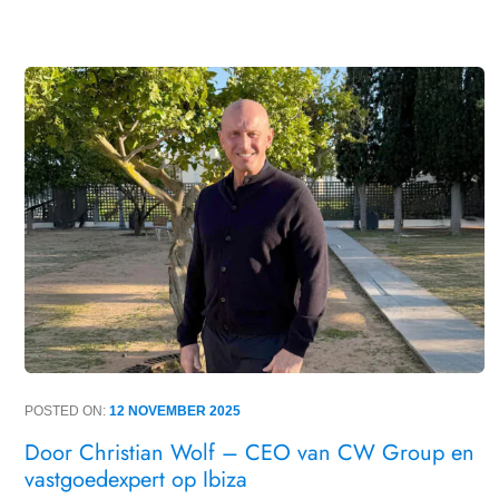
POSTED ON:
12 NOVEMBER 2025
Door Christian Wolf – CEO van CW Group en
vastgoedexpert op Ibiza