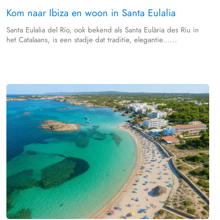
Kom naar Ibiza en woon in Santa Eulalia
Santa Eulalia del Río, ook bekend als Santa Eulària des Riu in
het Catalaans, is een stadje dat traditie, elegantie…...