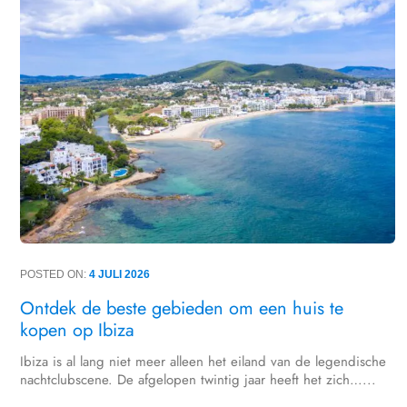
POSTED ON:
4 JULI 2026
Ontdek de beste gebieden om een huis te
kopen op Ibiza
Ibiza is al lang niet meer alleen het eiland van de legendische
nachtclubscene. De afgelopen twintig jaar heeft het zich…...