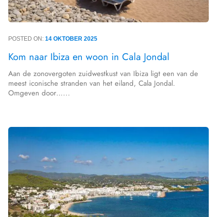
POSTED ON:
14 OKTOBER 2025
Kom naar Ibiza en woon in Cala Jondal
Aan de zonovergoten zuidwestkust van Ibiza ligt een van de
meest iconische stranden van het eiland, Cala Jondal.
Omgeven door…...