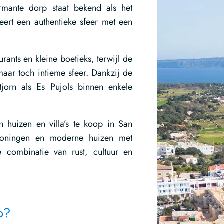
rmante dorp staat bekend als het
ert een authentieke sfeer met een
urants en kleine boetieks, terwijl de
aar toch intieme sfeer. Dankzij de
tjorn als Es Pujols binnen enkele
.
n huizen en villa’s te koop in San
 woningen en moderne huizen met
e combinatie van rust, cultuur en
o?