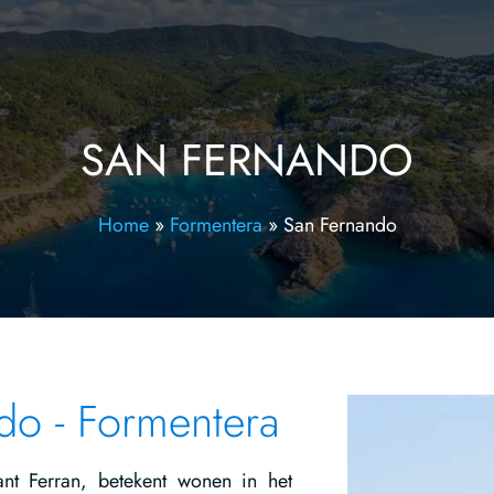
SAN FERNANDO
Home
»
Formentera
»
San Fernando
do - Formentera
nt Ferran, betekent wonen in het