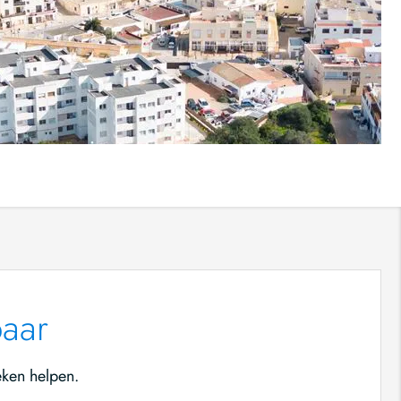
baar
eken helpen.