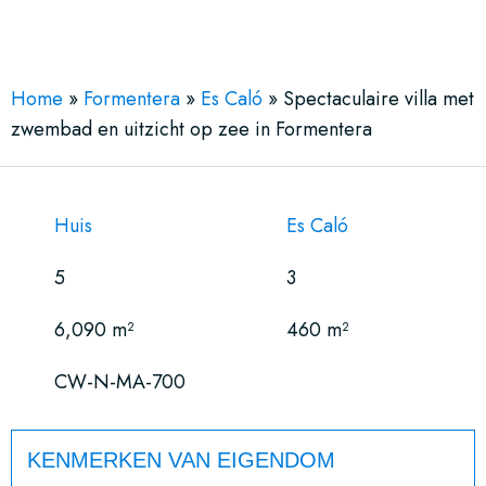
See More 17 Views
Home
»
Formentera
»
Es Caló
»
Spectaculaire villa met
zwembad en uitzicht op zee in Formentera
Huis
Es Caló
5
3
6,090 m²
460 m²
CW-N-MA-700
KENMERKEN VAN EIGENDOM