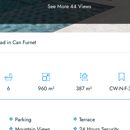
See More 44 Views
ad in Can Furnet
6
960 m²
387 m²
CW-N-F-
Parking
Terrace
Mountain Views
24 Hours Security