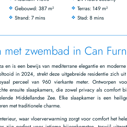
Gebouwd: 387 m²
Terras: 149 m²
Strand: 7 mins
Stad: 8 mins
la met zwembad in Can Furn
iza en is een bewijs van mediterrane elegantie en moderne 
ooid in 2024, strekt deze uitgebreide residentie zich uit
oyaal perceel van 960 vierkante meter. Ontworpen vo
chte ensuite slaapkamers, die zowel privacy als comfort b
elende Middellandse Zee. Elke slaapkamer is een heili
ren met traditionele charme.
interieur, waar vloerverwarming zorgt voor comfort het hele
 zijn perfect voor intieme bijeenkomsten, terwijl uitgest