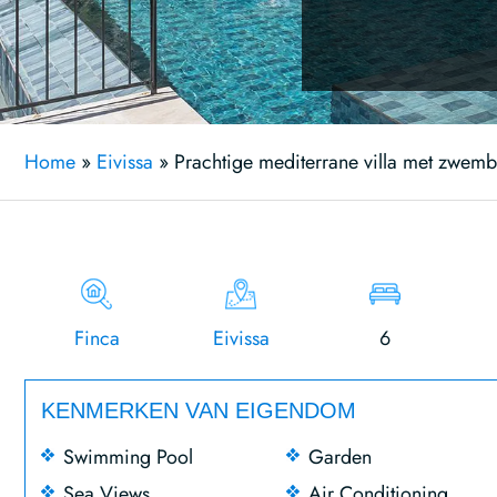
Home
»
Eivissa
»
Prachtige mediterrane villa met zwemb
Finca
Eivissa
6
KENMERKEN VAN EIGENDOM
Swimming Pool
Garden
Sea Views
Air Conditioning