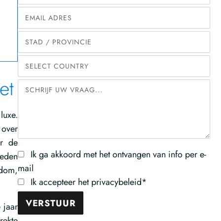
et
luxe.
 over
or de
Ik ga akkoord met het ontvangen van info per e-
ieden
mail
gdom,
Ik accepteer het privacybeleid*
 jaar
rekte