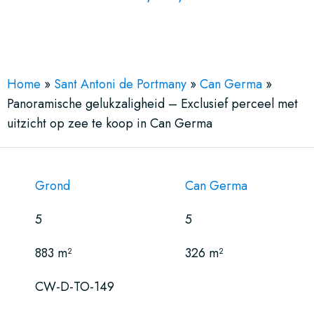
See More 12 Views
Home
»
Sant Antoni de Portmany
»
Can Germa
»
Panoramische gelukzaligheid – Exclusief perceel met
uitzicht op zee te koop in Can Germa
Grond
Can Germa
5
5
883 m²
326 m²
CW-D-TO-149