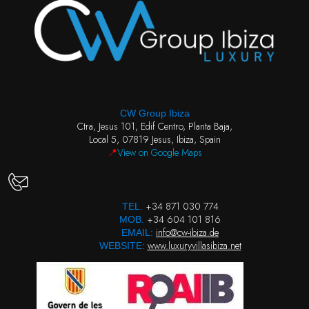
CW Group Ibiza
Ctra, Jesus 101, Edif Centro, Planta Baja,
Local 5, 07819 Jesus, Ibiza, Spain
📍
View on Google Maps
+34 871 030 774
TEL.
+34 604 101 816
MOB.
info@cw-ibiza.de
EMAIL:
www.luxuryvillasibiza.net
WEBSITE: