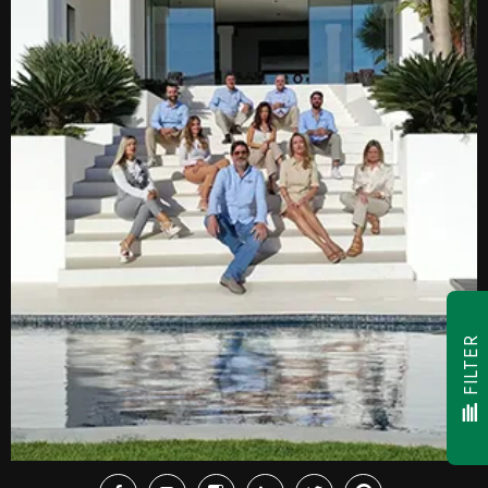
FILTER
Facebook
Youtube
Instagram
LinkedIn
Twitter
Pinterest