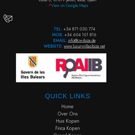
📍
View on Google Maps
TEL.
+34 871 030 774
MOB.
+34 604 101 816
EMAIL:
info@cw-ibiza.de
WEBSITE:
www.luxuryvillasibiza.net
QUICK LINKS
Home
Over Ons
Huis Kopen
Finca Kopen