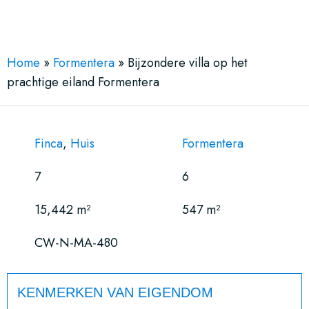
See More 20 Views
Home
»
Formentera
»
Bijzondere villa op het
prachtige eiland Formentera
Finca
,
Huis
Formentera
7
6
15,442 m²
547 m²
CW-N-MA-480
KENMERKEN VAN EIGENDOM