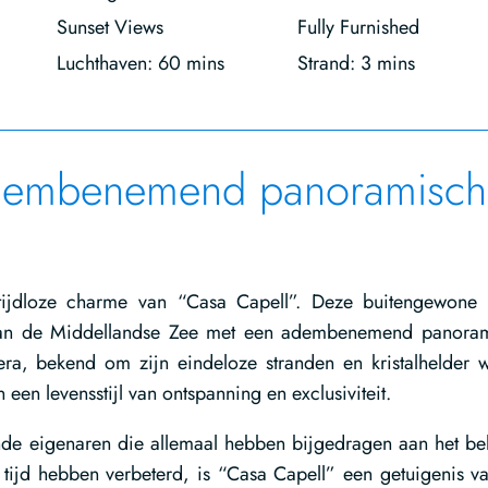
Sunset Views
Fully Furnished
Luchthaven: 60 mins
Strand: 3 mins
adembenemend panoramisch
tijdloze charme van “Casa Capell”. Deze buitengewone v
van de Middellandse Zee met een adembenemend panora
era, bekend om zijn eindeloze stranden en kristalhelder w
een levensstijl van ontspanning en exclusiviteit.
ende eigenaren die allemaal hebben bijgedragen aan het b
tijd hebben verbeterd, is “Casa Capell” een getuigenis v