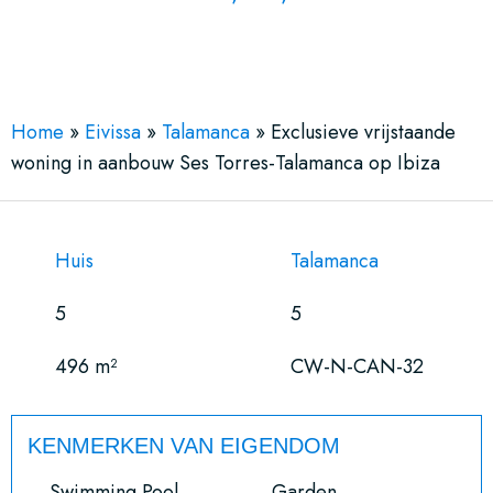
See More 15 Views
Home
»
Eivissa
»
Talamanca
»
Exclusieve vrijstaande
woning in aanbouw Ses Torres-Talamanca op Ibiza
Huis
Talamanca
5
5
496 m²
CW-N-CAN-32
KENMERKEN VAN EIGENDOM
Swimming Pool
Garden