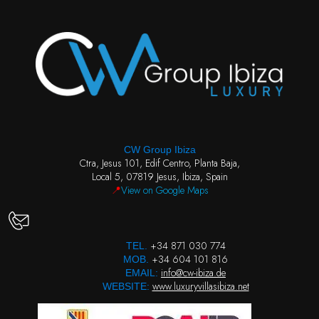
CW Group Ibiza
Ctra, Jesus 101, Edif Centro, Planta Baja,
Local 5, 07819 Jesus, Ibiza, Spain
📍
View on Google Maps
+34 871 030 774
TEL.
+34 604 101 816
MOB.
info@cw-ibiza.de
EMAIL:
www.luxuryvillasibiza.net
WEBSITE: