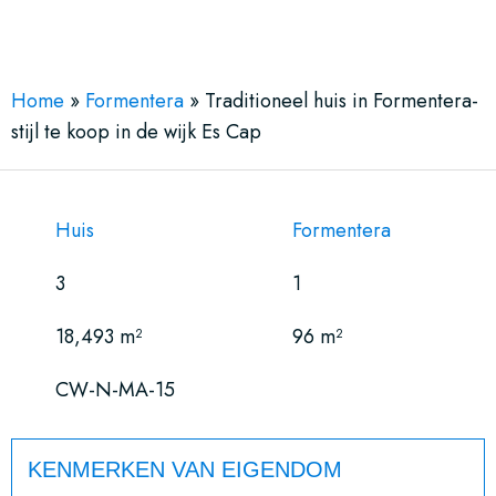
See More 18 Views
Home
»
Formentera
»
Traditioneel huis in Formentera-
stijl te koop in de wijk Es Cap
Huis
Formentera
3
1
18,493 m²
96 m²
CW-N-MA-15
KENMERKEN VAN EIGENDOM