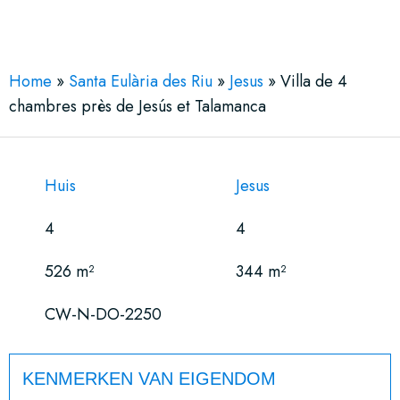
See More 14 Views
Home
»
Santa Eulària des Riu
»
Jesus
»
Villa de 4
chambres près de Jesús et Talamanca
Huis
Jesus
4
4
526 m²
344 m²
CW-N-DO-2250
KENMERKEN VAN EIGENDOM