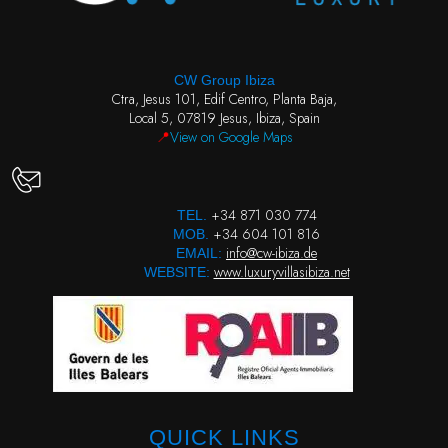
CW Group Ibiza
Ctra, Jesus 101, Edif Centro, Planta Baja,
Local 5, 07819 Jesus, Ibiza, Spain
📍
View on Google Maps
+34 871 030 774
TEL.
+34 604 101 816
MOB.
info@cw-ibiza.de
EMAIL:
www.luxuryvillasibiza.net
WEBSITE:
QUICK LINKS