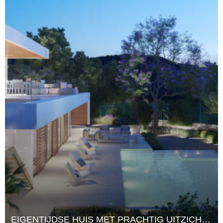
EIGENTIJDSE HUIS MET PRACHTIG UITZICHT IN EEN GESLOTEN GEMEENSCHAP