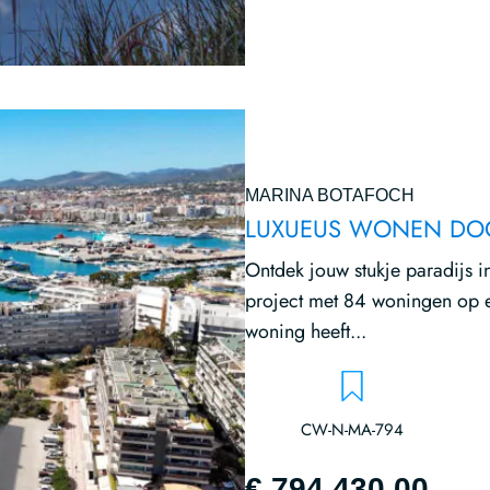
MARINA BOTAFOCH
LUXUEUS WONEN DO
Ontdek jouw stukje paradijs i
project met 84 woningen op ee
woning heeft...
CW-N-MA-794
€ 794,430.00