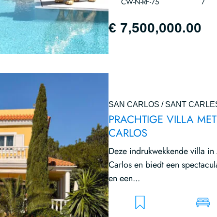
CW-N-RF-75
7
€ 7,500,000.00
SAN CARLOS / SANT CARLE
PRACHTIGE VILLA MET
CARLOS
Deze indrukwekkende villa in A
Carlos en biedt een spectacul
en een...