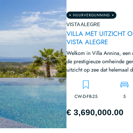
HUURVERGUNNING
VISTA ALEGRE
VILLA MET UITZICHT 
VISTA ALEGRE
Welkom in Villa Annina, een 
de prestigieuze omheinde ge
uitzicht op zee dat helemaal d
CW-D-FB-25
5
€ 3,690,000.00