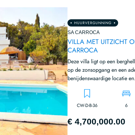
HUURVERGUNNING
SA CARROCA
VILLA MET UITZICHT
CARROCA
Deze villa ligt op een berghel
op de zonsopgang en een adem
benijdenswaardige locatie en.
CW-D-B-36
6
€ 4,700,000.00